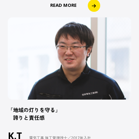
READ MORE
「地域の灯りを守る」
誇りと責任感
K.T
電気⼯事 施⼯管理技⼠／2017年入社